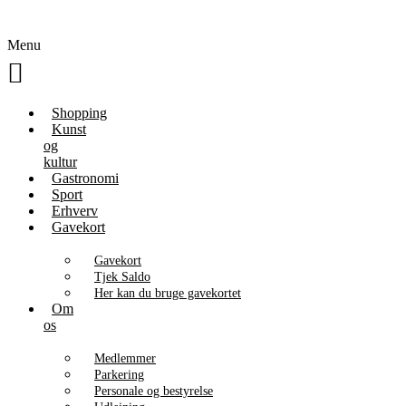
Menu
Shopping
Kunst
og
kultur
Gastronomi
Sport
Erhverv
Gavekort
Gavekort
Tjek Saldo
Her kan du bruge gavekortet
Om
os
Medlemmer
Parkering
Personale og bestyrelse